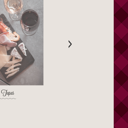
›
Tapas