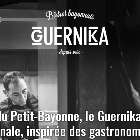
E
u Petit-Bayonne, le Guernika
anale, inspirée des gastrono