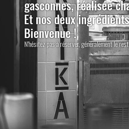
gasconnes, réalisée cha
Et nos deux ingrédients 
Bienvenue !
N'hésitez pas à réserver, généralement le rest