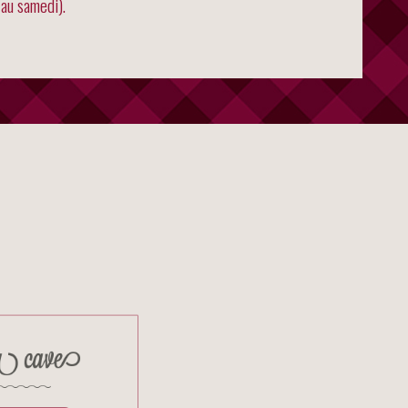
au samedi).
 cave