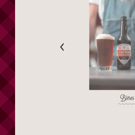
‹
Bières