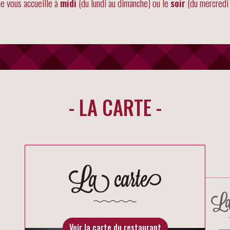
e vous accueille à
midi
(du lundi au dimanche) ou le
soir
(du mercredi 
- LA CARTE -
La carte
La
Voir la carte du restaurant