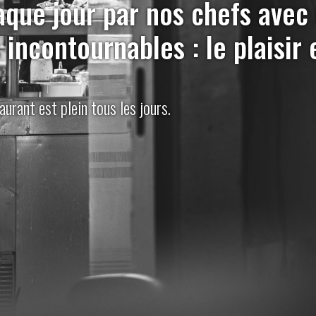
que jour par nos chefs avec d
incontournables : le plaisir e
aurant est plein tous les jours.