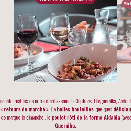
Voir 
 incontournables de notre établissement (Chipirons, Burguernika, Andou
s «
retours de marché
». De
belles bouteilles
, quelques
délicie
é de marque le dimanche ; le
poulet rôti de la ferme Aldabia
(avec 
Guernika.