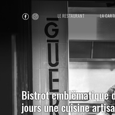
LE RESTAURANT
LA CART
Bistrot emblématique d
jours une cuisine artis